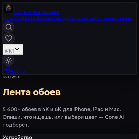
Cone
AI
Wallpapers
Главная
Лента
Галерея
Подборки
Блог
О приложении
🇷🇺
Войти
BROWSE
Лента обоев
5 600+ обоев в 4K и 6K для iPhone, iPad и Mac.
Опиши, что ищешь, или выбери цвет — Cone AI
подберёт.
Устройство