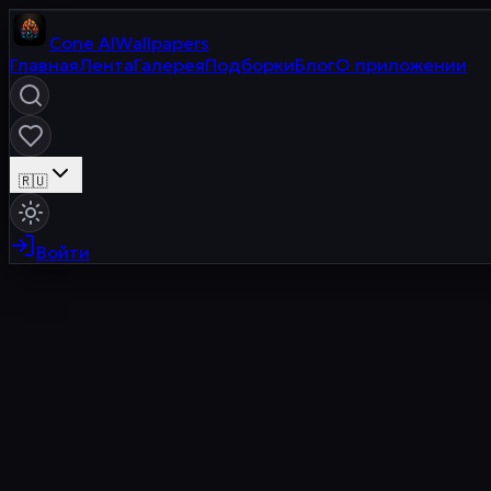
Cone
AI
Wallpapers
Главная
Лента
Галерея
Подборки
Блог
О приложении
🇷🇺
Войти
CONE AI
Войти в аккаунт