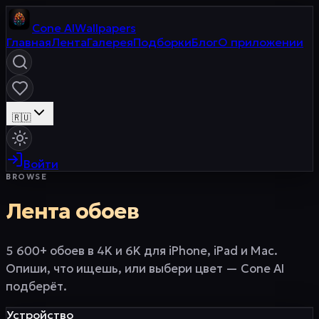
Cone
AI
Wallpapers
Главная
Лента
Галерея
Подборки
Блог
О приложении
🇷🇺
Войти
BROWSE
Лента обоев
5 600+ обоев в 4K и 6K для iPhone, iPad и Mac.
Опиши, что ищешь, или выбери цвет — Cone AI
подберёт.
Устройство